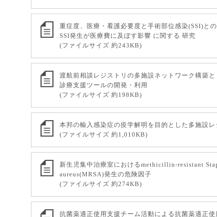
究部門
重症度、医療・看護必要度と手術部位感染(SSI)と
航外来
SSI発生が医療費に及ぼす影響 に関する 研究
(ファイルサイズ 約243KB)
熱予防接種外来
渡航前相談レジストリの多施設ネットワーク構築と
ンク
診療支援ツールの開発・利用
(ファイルサイズ 約198KB)
クセス
本邦の輸入感染症の疫学解明を目的とした多施設レ
(ファイルサイズ 約1,010KB)
新生児集中治療室におけるmethicillin-resistant Stap
aureus(MRSA)発生の危険因子
(ファイルサイズ 約274KB)
抗菌薬適正使用支援チーム活動による抗菌薬適正使