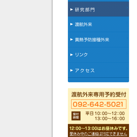
研
渡
黄
リ
ア