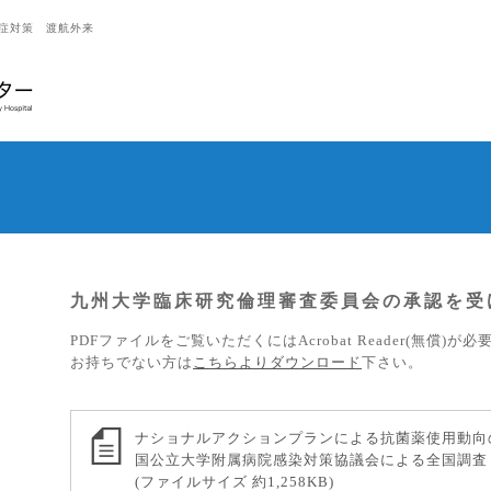
症対策 渡航外来
九州大学臨床研究倫理審査委員会の承認を受
PDFファイルをご覧いただくにはAcrobat Reader(無償)が
いさつ
お持ちでない方は
こちらよりダウンロード
下さい。
ンターの概要
ナショナルアクションプランによる抗菌薬使用動向
タッフ紹介
国公立大学附属病院感染対策協議会による全国調査
(ファイルサイズ 約1,258KB)